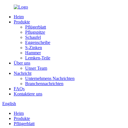
Heim
Produkte
Pflügerblatt
Pflugspitze
Schaufel
Eggenscheibe
S-Zinken
Hammer
Lemken-Teile
Über uns
Unser Team
Nachricht
Unternehmens Nachrichten
Branchennachrichten
FAQs
Kontaktiere uns
English
Heim
Produkte
Pflügerblatt