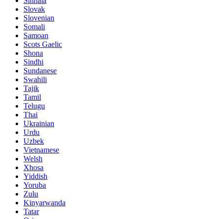
Sinhala
Slovak
Slovenian
Somali
Samoan
Scots Gaelic
Shona
Sindhi
Sundanese
Swahili
Tajik
Tamil
Telugu
Thai
Ukrainian
Urdu
Uzbek
Vietnamese
Welsh
Xhosa
Yiddish
Yoruba
Zulu
Kinyarwanda
Tatar