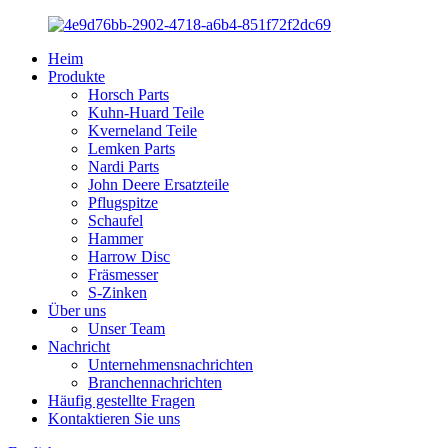
Heim
Produkte
Horsch Parts
Kuhn-Huard Teile
Kverneland Teile
Lemken Parts
Nardi Parts
John Deere Ersatzteile
Pflugspitze
Schaufel
Hammer
Harrow Disc
Fräsmesser
S-Zinken
Über uns
Unser Team
Nachricht
Unternehmensnachrichten
Branchennachrichten
Häufig gestellte Fragen
Kontaktieren Sie uns